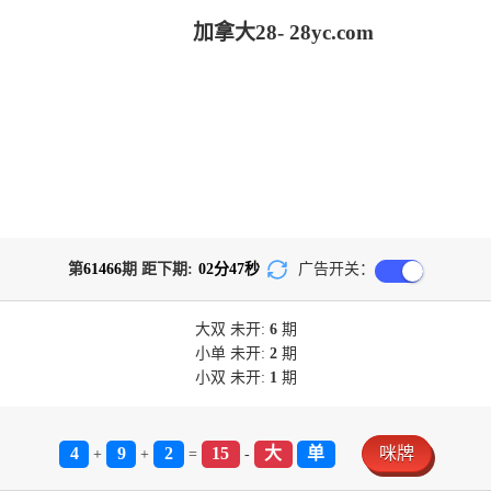
加拿大28- 28yc.com
第
61466
期 距下期:
02
分
47
秒
广告开关：
大双
未开:
6
期
小单
未开:
2
期
小双
未开:
1
期
4
9
2
15
大
单
咪牌
+
+
=
-