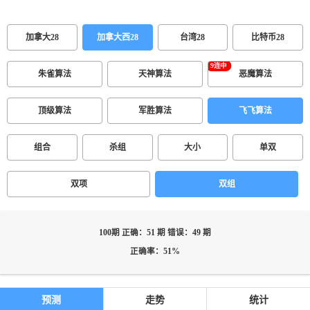
加拿大28
加拿大西28
台湾28
比特币28
朱雀算法
天神算法
恶魔算法
顶级算法
军胜算法
飞飞算法
组合
杀组
大小
单双
双项
双组
100期 正确：51 期 错误：49 期
正确率：51%
预测
走势
统计