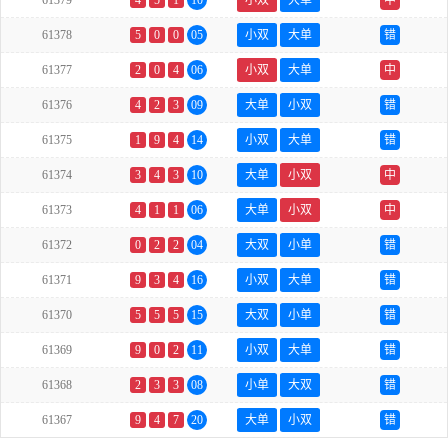
61379
4
5
1
10
小双
大单
中
61378
5
0
0
05
小双
大单
错
61377
2
0
4
06
小双
大单
中
61376
4
2
3
09
大单
小双
错
61375
1
9
4
14
小双
大单
错
61374
3
4
3
10
大单
小双
中
61373
4
1
1
06
大单
小双
中
61372
0
2
2
04
大双
小单
错
61371
9
3
4
16
小双
大单
错
61370
5
5
5
15
大双
小单
错
61369
9
0
2
11
小双
大单
错
61368
2
3
3
08
小单
大双
错
61367
9
4
7
20
大单
小双
错