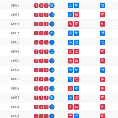
61985
1
2
5
08
大
单
错
61984
0
8
5
13
大
单
中
61983
0
9
1
10
小
双
中
61982
6
9
5
20
小
单
错
61981
8
3
6
17
小
双
错
61980
6
3
7
16
大
双
中
61979
3
3
7
13
小
单
中
61978
2
8
4
14
小
单
错
61977
1
1
8
10
大
双
中
61976
9
6
1
16
大
单
中
61975
5
7
8
20
小
双
中
61974
5
4
6
15
大
单
中
61973
7
7
5
19
大
双
中