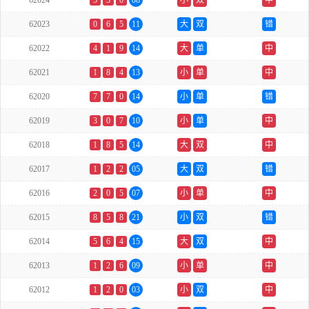
62024
5
3
0
08
小
双
中
62023
0
6
5
11
大
双
错
62022
4
1
9
14
大
单
中
62021
1
8
4
13
小
单
中
62020
7
7
0
14
小
单
错
62019
3
0
7
10
小
单
中
62018
1
8
5
14
大
双
中
62017
1
2
2
05
大
双
错
62016
2
0
5
07
小
单
中
62015
8
5
8
21
小
双
错
62014
5
6
4
15
大
双
中
62013
1
2
6
09
小
单
中
62012
1
2
0
03
小
双
中