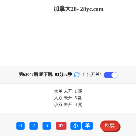
加拿大28- 28yc.com
第
62047
期 距下期:
03
分
32
秒
广告开关：
大单
未开:
1
期
大双
未开:
5
期
小双
未开:
3
期
0
2
5
07
小
单
咪牌
+
+
=
-