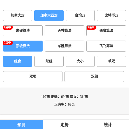
加拿大28
加拿大西28
台湾28
比特币28
朱雀算法
天神算法
恶魔算法
顶级算法
军胜算法
飞飞算法
组合
杀组
大小
单双
双项
双组
100期 正确：69 期 错误：31 期
正确率：69%
预测
走势
统计