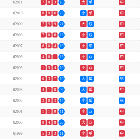
62011
7
8
3
18
大
单
中
62010
8
9
6
23
小
单
中
62009
7
5
9
21
大
双
中
62008
7
0
6
13
小
双
中
62007
6
0
4
10
小
单
中
62006
4
8
1
13
小
双
中
62005
1
5
4
10
小
双
中
62004
0
3
7
10
大
单
错
62003
4
1
0
05
大
单
中
62002
3
8
3
14
小
单
错
62001
1
1
9
11
小
双
中
62000
8
4
8
20
大
双
中
61999
5
3
3
11
小
单
中