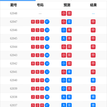
期号
号码
预测
结果
62048
---
小
双
---
62047
0
2
5
07
小
双
中
62046
5
5
9
19
小
单
中
62045
5
1
1
07
大
单
中
62044
5
2
3
10
小
双
中
62043
3
3
2
08
小
双
中
62042
9
3
6
18
小
双
中
62041
4
6
2
12
小
单
中
62040
3
7
9
19
小
双
错
62039
3
4
9
16
小
双
中
62038
2
5
1
08
大
单
错
62037
5
2
0
07
大
双
错