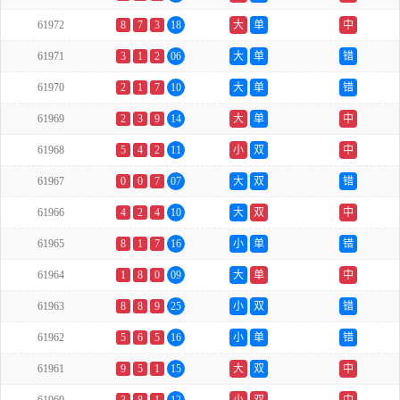
61972
8
7
3
18
大
单
中
61971
3
1
2
06
大
单
错
61970
2
1
7
10
大
单
错
61969
2
3
9
14
大
单
中
61968
5
4
2
11
小
双
中
61967
0
0
7
07
大
双
错
61966
4
2
4
10
大
双
中
61965
8
1
7
16
小
单
错
61964
1
8
0
09
大
单
中
61963
8
8
9
25
小
双
错
61962
5
6
5
16
小
单
错
61961
9
5
1
15
大
双
中