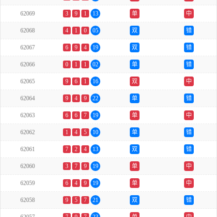
62069
3
9
1
13
单
中
62068
4
1
0
05
双
错
62067
6
9
4
19
双
错
62066
0
1
1
02
单
错
62065
9
6
1
16
双
中
62064
9
4
9
22
单
错
62063
6
6
7
19
单
中
62062
1
4
5
10
单
错
62061
7
2
4
13
双
错
62060
3
7
9
19
单
中
62059
6
4
9
19
单
中
62058
9
5
7
21
双
错