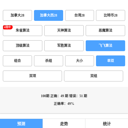
加拿大28
加拿大西28
台湾28
比特币28
朱雀算法
天神算法
恶魔算法
顶级算法
军胜算法
飞飞算法
组合
杀组
大小
单双
双项
双组
100期 正确：49 期 错误：51 期
正确率：49%
预测
走势
统计