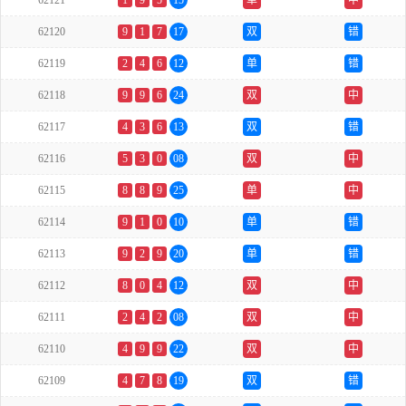
62121
1
9
5
15
单
中
62120
9
1
7
17
双
错
62119
2
4
6
12
单
错
62118
9
9
6
24
双
中
62117
4
3
6
13
双
错
62116
5
3
0
08
双
中
62115
8
8
9
25
单
中
62114
9
1
0
10
单
错
62113
9
2
9
20
单
错
62112
8
0
4
12
双
中
62111
2
4
2
08
双
中
62110
4
9
9
22
双
中
62109
4
7
8
19
双
错