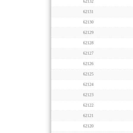
62132
62131
62130
62129
62128
62127
62126
62125
62124
62123
62122
62121
62120