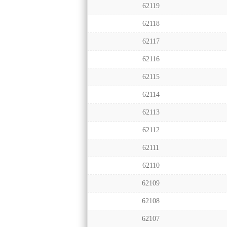
62119
62118
62117
62116
62115
62114
62113
62112
62111
62110
62109
62108
62107