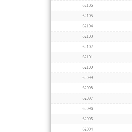
62106
62105
62104
62103
62102
62101
62100
62099
62098
62097
62096
62095
62094