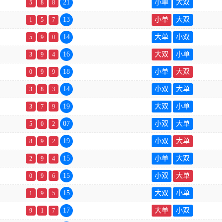
21
小单
大双
5
8
8
13
小单
大双
1
5
7
14
大单
小双
5
9
0
16
大双
小单
3
9
4
18
小单
大双
0
9
9
14
小双
大单
3
8
3
19
大双
小单
3
7
9
07
小双
大单
5
0
2
19
小双
大单
8
9
2
15
小单
大双
2
9
4
15
小双
大单
0
9
6
15
大双
小单
1
9
5
17
大单
小双
9
1
7