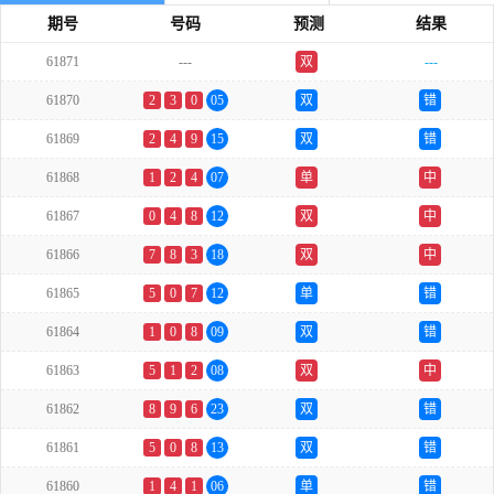
期号
号码
预测
结果
61871
---
双
---
61870
2
3
0
05
双
错
61869
2
4
9
15
双
错
61868
1
2
4
07
单
中
61867
0
4
8
12
双
中
61866
7
8
3
18
双
中
61865
5
0
7
12
单
错
61864
1
0
8
09
双
错
61863
5
1
2
08
双
中
61862
8
9
6
23
双
错
61861
5
0
8
13
双
错
61860
1
4
1
06
单
错