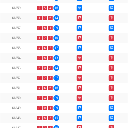
61859
7
5
4
16
单
错
61858
1
7
6
14
双
中
61857
0
8
1
09
双
错
61856
1
2
7
10
双
中
61855
4
6
7
17
双
错
61854
2
8
3
13
单
中
61853
6
0
8
14
双
中
61852
0
2
5
07
单
中
61851
4
6
6
16
双
中
61850
3
4
2
09
单
中
61849
8
0
1
09
双
错
61848
4
8
3
15
双
错