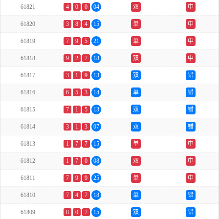
61821
4
0
0
04
双
中
61820
3
8
4
15
单
中
61819
7
9
5
21
单
中
61818
9
2
7
18
双
中
61817
3
1
9
13
双
错
61816
6
5
3
14
单
错
61815
7
1
5
13
双
错
61814
3
1
3
07
双
错
61813
1
7
7
15
单
中
61812
1
7
0
08
双
中
61811
7
9
9
25
单
中
61810
7
4
7
18
单
错
61809
8
0
7
15
双
错