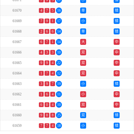
61671
7
9
5
21
小
错
61670
4
7
5
16
单
错
61669
7
9
1
17
小
错
61668
2
6
6
14
单
错
61667
6
7
1
14
大
中
61666
4
3
3
10
双
中
61665
9
9
4
22
双
中
61664
1
7
4
12
双
中
61663
3
9
7
19
小
错
61662
1
6
4
11
小
中
61661
6
0
4
10
双
中
61660
9
8
8
25
双
错
61659
7
7
4
18
小
错