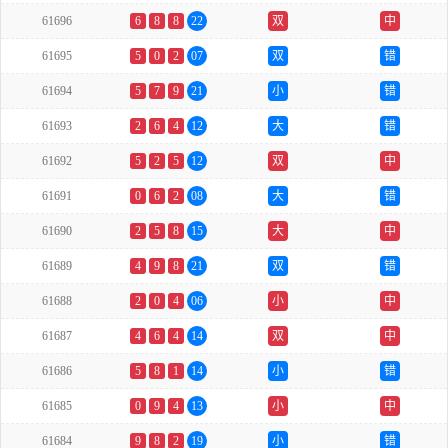
61696
6
8
8
22
双
中
61695
5
0
2
07
双
错
61694
5
7
9
21
小
错
61693
2
6
4
12
大
错
61692
5
2
5
12
双
中
61691
0
6
2
08
大
错
61690
2
5
8
15
大
中
61689
4
9
8
21
双
错
61688
2
0
4
06
小
中
61687
4
6
4
14
双
中
61686
5
8
1
14
小
错
61685
0
9
4
13
小
中
61684
9
8
2
19
小
错