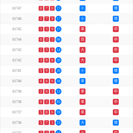
61747
8
7
0
15
小
错
61746
1
7
9
17
小
错
61745
3
3
9
15
单
中
61744
0
3
5
08
双
中
61743
2
3
9
14
大
中
61742
3
9
8
20
大
中
61741
5
9
6
20
小
错
61740
6
6
6
18
单
错
61739
2
8
3
13
单
中
61738
0
2
3
05
单
中
61737
5
8
6
19
单
中
61736
5
7
1
13
大
错