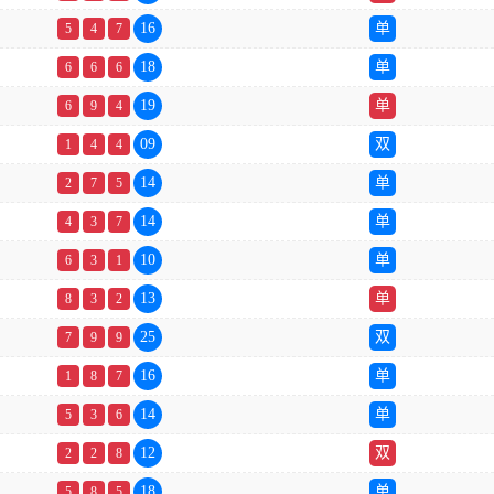
16
单
5
4
7
18
单
6
6
6
19
单
6
9
4
09
双
1
4
4
14
单
2
7
5
14
单
4
3
7
10
单
6
3
1
13
单
8
3
2
25
双
7
9
9
16
单
1
8
7
14
单
5
3
6
12
双
2
2
8
18
单
5
8
5