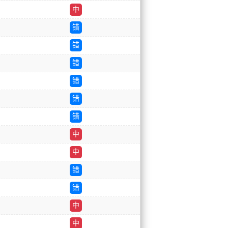
中
错
错
错
错
错
错
中
中
错
错
中
中