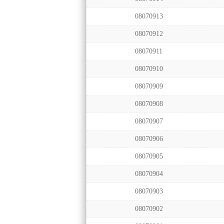
08070913
08070912
08070911
08070910
08070909
08070908
08070907
08070906
08070905
08070904
08070903
08070902