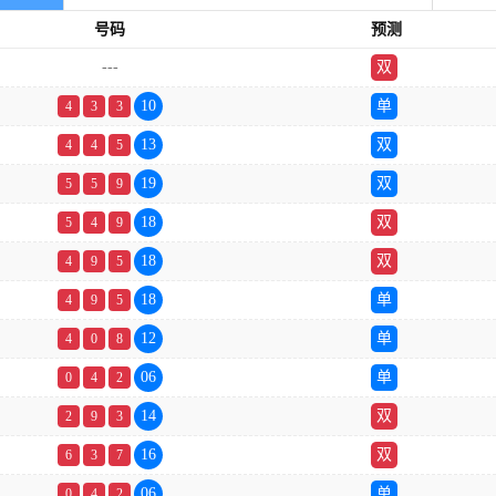
号码
预测
---
双
10
单
4
3
3
13
双
4
4
5
19
双
5
5
9
18
双
5
4
9
18
双
4
9
5
18
单
4
9
5
12
单
4
0
8
06
单
0
4
2
14
双
2
9
3
16
双
6
3
7
06
单
0
4
2