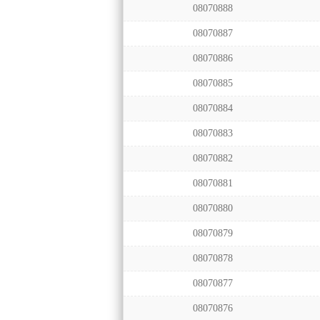
08070888
08070887
08070886
08070885
08070884
08070883
08070882
08070881
08070880
08070879
08070878
08070877
08070876