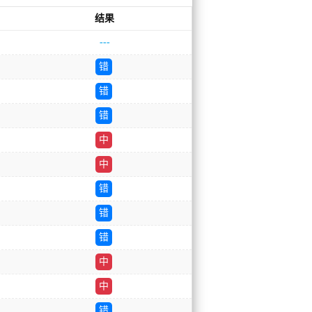
结果
---
错
错
错
中
中
错
错
错
中
中
错