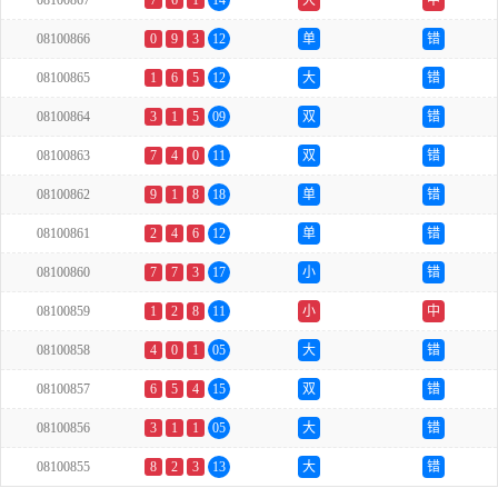
08100867
7
6
1
14
大
中
08100866
0
9
3
12
单
错
08100865
1
6
5
12
大
错
08100864
3
1
5
09
双
错
08100863
7
4
0
11
双
错
08100862
9
1
8
18
单
错
08100861
2
4
6
12
单
错
08100860
7
7
3
17
小
错
08100859
1
2
8
11
小
中
08100858
4
0
1
05
大
错
08100857
6
5
4
15
双
错
08100856
3
1
1
05
大
错
08100855
8
2
3
13
大
错