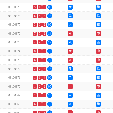
08100879
5
1
3
09
大
错
08100878
6
5
7
18
单
错
08100877
3
0
2
05
大
错
08100876
7
5
2
14
双
中
08100875
4
9
6
19
双
错
08100874
8
8
0
16
大
中
08100873
6
8
8
22
双
中
08100872
2
7
8
17
双
错
08100871
1
1
4
06
单
错
08100870
1
2
2
05
小
中
08100869
2
5
3
10
单
错
08100868
6
5
2
13
双
错