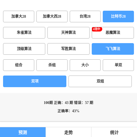
加拿大28
加拿大西28
台湾28
比特币28
朱雀算法
天神算法
恶魔算法
顶级算法
军胜算法
飞飞算法
组合
杀组
大小
单双
双项
双组
100期 正确：43 期 错误：57 期
正确率：43%
预测
走势
统计