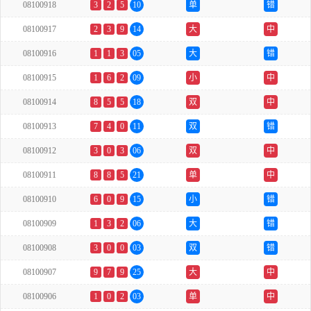
08100918
3
2
5
10
单
错
08100917
2
3
9
14
大
中
08100916
1
1
3
05
大
错
08100915
1
6
2
09
小
中
08100914
8
5
5
18
双
中
08100913
7
4
0
11
双
错
08100912
3
0
3
06
双
中
08100911
8
8
5
21
单
中
08100910
6
0
9
15
小
错
08100909
1
3
2
06
大
错
08100908
3
0
0
03
双
错
08100907
9
7
9
25
大
中
08100906
1
0
2
03
单
中