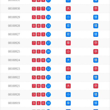
08100931
5
8
4
17
小
错
08100930
5
7
7
19
大
中
08100929
5
0
9
14
小
错
08100928
0
8
5
13
双
错
08100927
6
6
3
15
双
错
08100926
7
8
2
17
单
中
08100925
8
1
0
09
小
中
08100924
1
2
6
09
大
错
08100923
5
1
6
12
小
中
08100922
5
4
8
17
小
错
08100921
7
9
6
22
大
中
08100920
3
5
9
17
小
错
08100919
9
1
0
10
单
错