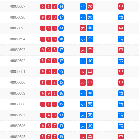
08060597
5
1
8
14
小
双
中
08060596
9
8
0
17
小
双
错
08060595
7
4
3
14
大
单
中
08060594
7
1
8
16
小
单
错
08060593
9
3
5
17
大
单
中
08060592
5
9
3
17
小
双
错
08060591
9
9
7
25
大
单
中
08060590
8
4
3
15
大
单
中
08060589
6
9
1
16
小
单
错
08060588
7
1
7
15
小
双
错
08060587
1
4
8
13
大
双
错
08060586
0
6
7
13
大
双
错
08060585
5
7
7
19
大
单
中