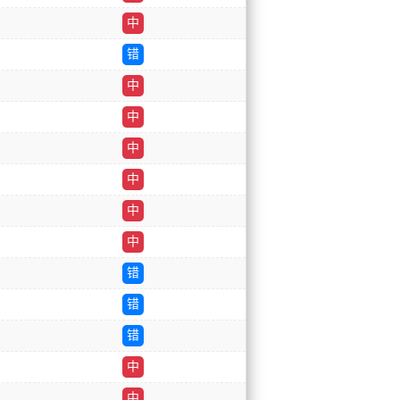
中
错
中
中
中
中
中
中
错
错
错
中
中