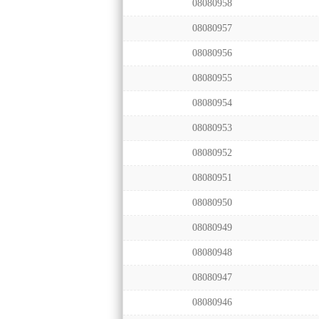
08080958
08080957
08080956
08080955
08080954
08080953
08080952
08080951
08080950
08080949
08080948
08080947
08080946