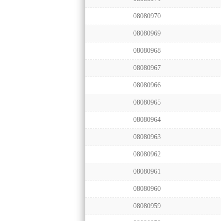
08080970
08080969
08080968
08080967
08080966
08080965
08080964
08080963
08080962
08080961
08080960
08080959