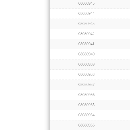
08080945
08080944
08080943
08080942
08080941
08080940
08080939
08080938
08080937
08080936
08080935
08080934
08080933