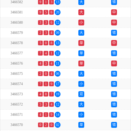
3466582
9
1
3
13
大
错
3466581
9
5
6
20
大
中
3466580
3
3
6
12
小
中
3466579
2
3
4
09
大
错
3466578
5
0
8
13
单
中
3466577
7
4
1
12
单
错
3466576
4
3
4
11
单
中
3466575
2
0
4
06
大
错
3466574
7
1
9
17
小
错
3466573
4
8
7
19
双
错
3466572
5
3
4
12
大
错
3466571
4
1
9
14
小
错
3466570
0
2
0
02
单
错