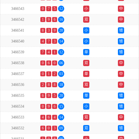
3466543
0
7
5
12
小
中
3466542
1
9
6
16
双
中
3466541
8
3
9
20
小
错
3466540
4
7
3
14
小
错
3466539
7
4
1
12
单
错
3466538
0
6
0
06
双
中
3466537
0
1
2
03
单
中
3466536
2
8
8
18
双
中
3466535
6
9
5
20
单
错
3466534
0
9
6
15
小
错
3466533
4
6
4
14
双
中
3466532
6
0
3
09
双
错