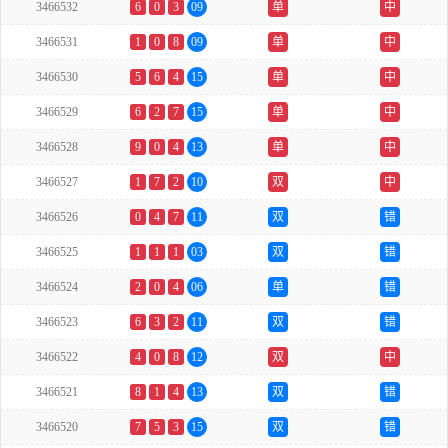
3466532
6
0
3
09
单
中
3466531
1
0
8
09
单
中
3466530
5
6
4
15
单
中
3466529
6
2
7
15
单
中
3466528
9
0
4
13
单
中
3466527
1
7
2
10
双
中
3466526
0
4
7
11
双
错
3466525
1
1
1
03
双
错
3466524
2
0
4
06
单
错
3466523
6
3
2
11
双
错
3466522
4
0
8
12
双
中
3466521
8
1
4
13
双
错
3466520
7
5
3
15
双
错