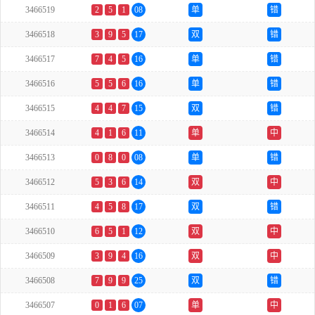
3466519
2
5
1
08
单
错
3466518
3
9
5
17
双
错
3466517
7
4
5
16
单
错
3466516
5
5
6
16
单
错
3466515
4
4
7
15
双
错
3466514
4
1
6
11
单
中
3466513
0
8
0
08
单
错
3466512
5
3
6
14
双
中
3466511
4
5
8
17
双
错
3466510
6
5
1
12
双
中
3466509
3
9
4
16
双
中
3466508
7
9
9
25
双
错
3466507
0
1
6
07
单
中