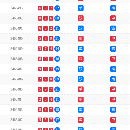
3466493
6
9
7
22
单
错
3466492
0
2
6
08
双
中
3466491
6
3
2
11
双
错
3466490
5
7
9
21
单
中
3466489
3
7
4
14
单
错
3466488
6
9
1
16
双
中
3466487
9
3
7
19
双
错
3466486
2
7
0
09
双
错
3466485
5
9
7
21
单
中
3466484
2
5
4
11
单
中
3466483
8
3
7
18
单
错
3466482
5
5
7
17
单
中