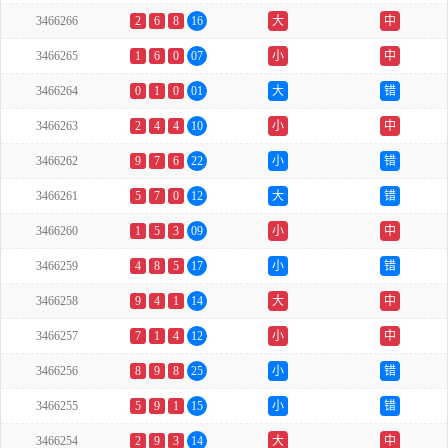
3466266
2
6
8
16
大
中
3466265
1
6
0
07
小
中
3466264
0
1
0
01
大
错
3466263
2
4
4
10
小
中
3466262
9
7
6
22
小
错
3466261
5
7
0
12
大
错
3466260
1
5
3
09
小
中
3466259
4
8
5
17
小
错
3466258
9
4
1
14
大
中
3466257
7
1
4
12
小
中
3466256
8
9
8
25
小
错
3466255
5
9
1
15
小
错
3466254
2
9
3
14
大
中