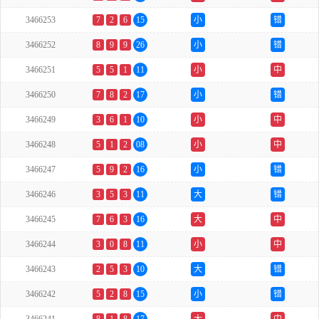
3466253
7
2
6
15
小
错
3466252
8
9
9
26
小
错
3466251
5
5
1
11
小
中
3466250
7
8
2
17
小
错
3466249
3
6
1
10
小
中
3466248
5
1
2
08
小
中
3466247
5
9
2
16
小
错
3466246
3
5
3
11
大
错
3466245
7
6
3
16
大
中
3466244
3
0
8
11
小
中
3466243
2
5
3
10
大
错
3466242
5
2
8
15
小
错