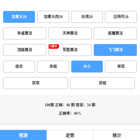
加拿大28
加拿大西28
台湾28
比特币28
朱雀算法
天神算法
恶魔算法
顶级算法
军胜算法
飞飞算法
组合
杀组
大小
单双
双项
双组
100期 正确：46 期 错误：54 期
正确率：46%
预测
走势
统计