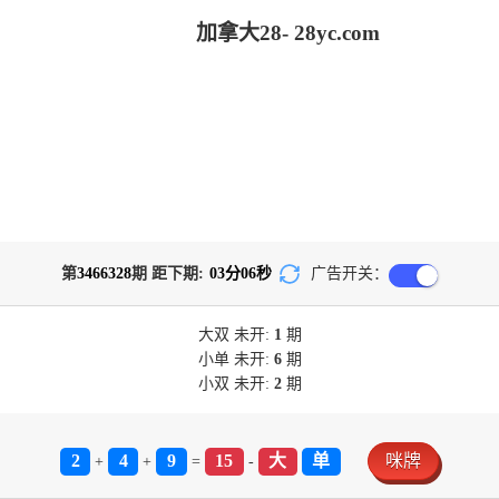
加拿大28- 28yc.com
第
3466328
期 距下期:
03
分
06
秒
广告开关：
大双
未开:
1
期
小单
未开:
6
期
小双
未开:
2
期
2
4
9
15
大
单
咪牌
+
+
=
-