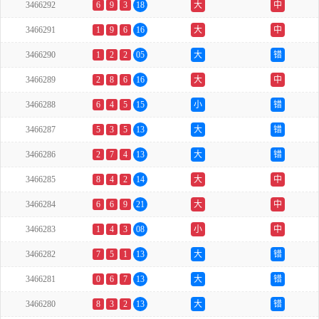
3466292
6
9
3
18
大
中
3466291
1
9
6
16
大
中
3466290
1
2
2
05
大
错
3466289
2
8
6
16
大
中
3466288
6
4
5
15
小
错
3466287
5
3
5
13
大
错
3466286
2
7
4
13
大
错
3466285
8
4
2
14
大
中
3466284
6
6
9
21
大
中
3466283
1
4
3
08
小
中
3466282
7
5
1
13
大
错
3466281
0
6
7
13
大
错
3466280
8
3
2
13
大
错