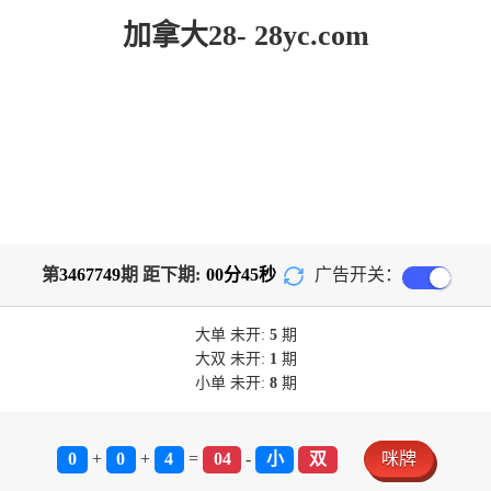
加拿大28- 28yc.com
第
3467749
期 距下期:
00
分
45
秒
广告开关：
大单
未开:
5
期
大双
未开:
1
期
小单
未开:
8
期
0
+
0
+
4
=
04
-
小
双
咪牌