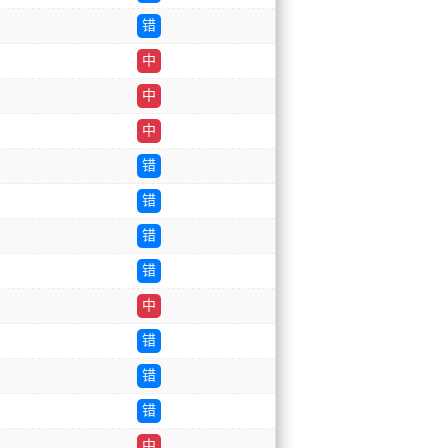
错
中
中
中
错
错
错
错
中
错
错
错
中