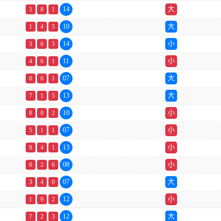
14
大
5
8
1
10
大
1
4
5
14
小
3
6
5
11
小
4
6
1
07
大
0
6
1
13
大
7
1
5
10
小
8
0
2
07
小
5
1
1
13
小
8
4
1
08
小
0
2
6
07
大
3
4
0
12
小
1
9
2
12
大
7
2
3