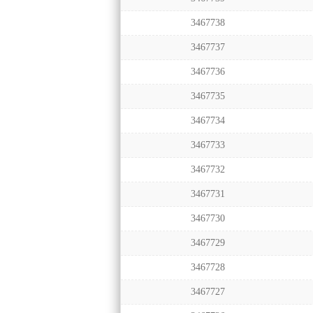
3467738
3467737
3467736
3467735
3467734
3467733
3467732
3467731
3467730
3467729
3467728
3467727