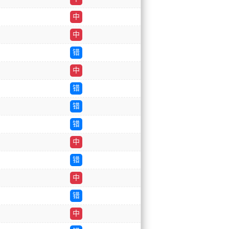
中
中
错
中
错
错
错
中
错
中
错
中