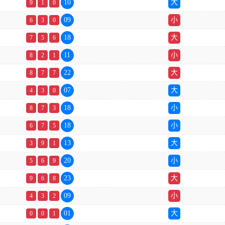
10
大
9
1
0
09
小
6
3
0
18
大
7
5
6
11
小
8
2
1
22
大
8
7
7
07
大
4
3
0
18
小
8
7
3
18
小
6
7
5
13
大
3
9
1
20
小
5
6
9
23
大
9
6
8
09
小
4
3
2
01
大
0
0
1