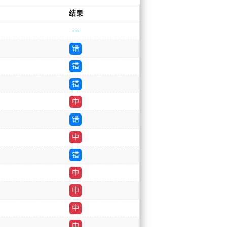
结果
---
错
错
错
中
错
中
错
中
中
中
中