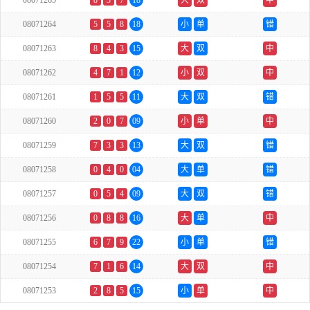
08071265
8
3
7
18
大
双
中
08071264
5
5
8
18
小
单
错
08071263
8
4
3
15
大
双
中
08071262
4
7
1
12
小
双
中
08071261
1
5
5
11
大
双
错
08071260
2
0
7
09
小
单
中
08071259
7
3
3
13
大
双
错
08071258
0
4
0
04
大
单
错
08071257
0
5
4
09
大
双
错
08071256
0
8
8
16
大
单
中
08071255
6
7
9
22
小
单
错
08071254
7
1
6
14
大
双
中
08071253
2
8
5
15
小
单
中