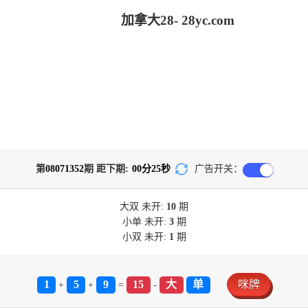
加拿大28- 28yc.com
第
08071352
期 距下期:
00
分
25
秒
广告开关：
大双
未开:
10
期
小单
未开:
3
期
小双
未开:
1
期
1
5
9
15
大
单
咪牌
+
+
=
-