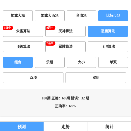
加拿大28
加拿大西28
台湾28
比特币28
朱雀算法
天神算法
恶魔算法
顶级算法
军胜算法
飞飞算法
组合
杀组
大小
单双
双项
双组
100期 正确：68 期 错误：32 期
正确率：68%
预测
走势
统计