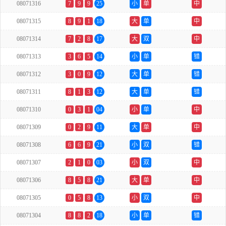
08071316
7
9
9
25
小
单
中
08071315
8
9
1
18
大
单
中
08071314
7
2
8
17
大
双
中
08071313
3
6
5
14
小
单
错
08071312
3
0
9
12
大
单
错
08071311
8
1
3
12
大
单
错
08071310
0
3
1
04
小
单
中
08071309
0
2
9
11
大
单
中
08071308
6
6
9
21
小
双
错
08071307
2
1
0
03
小
双
中
08071306
8
5
8
21
大
单
中
08071305
0
5
8
13
小
双
中
08071304
8
8
2
18
小
单
错