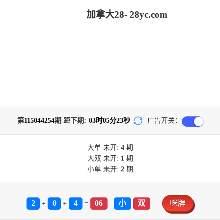
加拿大28- 28yc.com
第
115044254
期 距下期:
03
时
05
分
23
秒
广告开关：
大单
未开:
4
期
大双
未开:
1
期
小单
未开:
2
期
2
0
4
06
小
双
咪牌
+
+
=
-