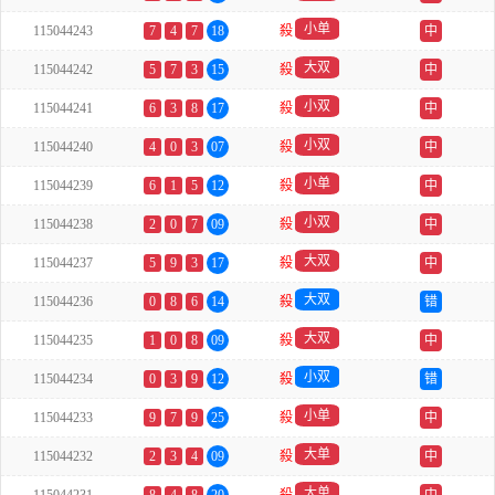
小单
115044243
7
4
7
18
殺
中
大双
115044242
5
7
3
15
殺
中
小双
115044241
6
3
8
17
殺
中
小双
115044240
4
0
3
07
殺
中
小单
115044239
6
1
5
12
殺
中
小双
115044238
2
0
7
09
殺
中
大双
115044237
5
9
3
17
殺
中
大双
115044236
0
8
6
14
殺
错
大双
115044235
1
0
8
09
殺
中
小双
115044234
0
3
9
12
殺
错
小单
115044233
9
7
9
25
殺
中
大单
115044232
2
3
4
09
殺
中
大单