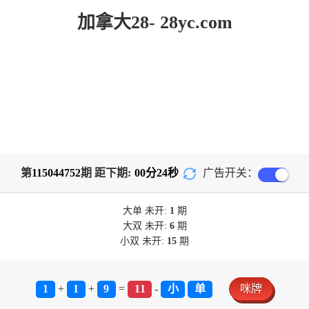
加拿大28- 28yc.com
第
115044752
期 距下期:
00
分
24
秒
广告开关：
大单
未开:
1
期
大双
未开:
6
期
小双
未开:
15
期
1
+
1
+
9
=
11
-
小
单
咪牌