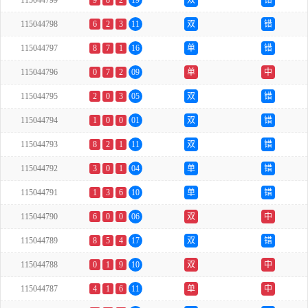
115044799
9
8
2
19
双
错
115044798
6
2
3
11
双
错
115044797
8
7
1
16
单
错
115044796
0
7
2
09
单
中
115044795
2
0
3
05
双
错
115044794
1
0
0
01
双
错
115044793
8
2
1
11
双
错
115044792
3
0
1
04
单
错
115044791
1
3
6
10
单
错
115044790
6
0
0
06
双
中
115044789
8
5
4
17
双
错
115044788
0
1
9
10
双
中
115044787
4
1
6
11
单
中