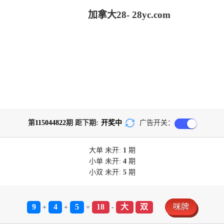
加拿大28- 28yc.com
第
115044822
期 距下期:
开奖中
广告开关：
大单
未开:
1
期
小单
未开:
4
期
小双
未开:
5
期
9
4
5
18
大
双
咪牌
+
+
=
-