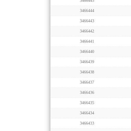
3466445
3466444
3466443
3466442
3466441
3466440
3466439
3466438
3466437
3466436
3466435
3466434
3466433