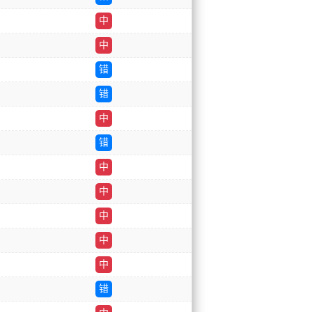
中
中
错
错
中
错
中
中
中
中
中
错