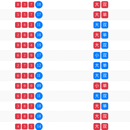
18
大
双
8
3
7
17
大
单
5
5
7
11
大
双
3
6
2
18
大
单
2
8
8
19
大
双
9
6
4
17
小
双
6
2
9
12
大
单
2
7
3
11
大
双
6
1
4
09
小
单
0
9
0
11
大
双
6
2
3
18
大
单
3
8
7
18
大
双
1
8
9
14
大
双
4
5
5