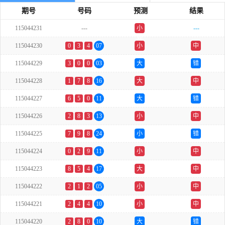
期号
号码
预测
结果
115044231
---
小
---
双
115044230
0
3
4
07
小
中
115044229
3
0
0
03
大
错
115044228
1
7
8
16
大
中
115044227
6
5
0
11
大
错
115044226
2
8
3
13
小
中
115044225
7
9
8
24
小
错
115044224
0
2
9
11
小
中
115044223
8
5
4
17
大
中
115044222
2
1
2
05
小
中
115044221
2
4
4
10
小
中
115044220
2
8
0
10
大
错