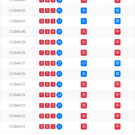
115044143
5
8
6
19
大
中
115044142
1
3
1
05
大
错
115044141
8
2
5
15
小
错
115044140
6
4
9
19
大
中
115044139
3
0
5
08
小
中
115044138
7
4
5
16
大
中
115044137
9
6
8
23
小
错
115044136
4
7
0
11
大
错
115044135
6
8
4
18
大
中
115044134
7
9
8
24
大
中
115044133
1
7
9
17
大
中
115044132
9
4
2
15
大
中
115044131
9
6
2
17
大
中