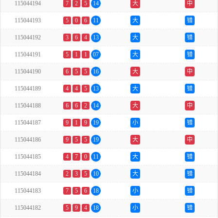
115044194
7
2
5
14
大
中
115044193
5
0
6
11
大
错
115044192
3
6
4
13
大
错
115044191
5
1
1
07
大
错
115044190
6
5
5
16
大
中
115044189
4
4
5
13
大
错
115044188
6
6
2
14
大
中
115044187
9
1
9
19
小
错
115044186
9
5
5
19
大
中
115044185
4
7
0
11
大
错
115044184
2
3
5
10
大
错
115044183
7
5
6
18
小
错
115044182
5
9
4
18
小
错