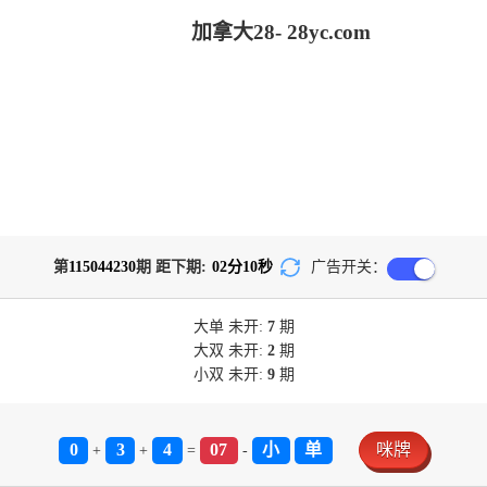
加拿大28- 28yc.com
第
115044230
期 距下期:
02
分
09
秒
广告开关：
大单
未开:
7
期
大双
未开:
2
期
小双
未开:
9
期
0
3
4
07
小
单
咪牌
+
+
=
-