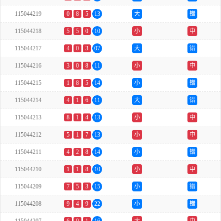
115044219
0
8
5
13
大
错
115044218
5
5
0
10
小
中
115044217
4
0
3
07
大
错
115044216
3
0
8
11
小
中
115044215
1
8
5
14
小
错
115044214
4
1
6
11
大
错
115044213
8
1
4
13
小
中
115044212
5
1
7
13
小
中
115044211
4
2
8
14
小
错
115044210
1
1
8
10
小
中
115044209
7
5
3
15
小
错
115044208
9
4
9
22
小
错