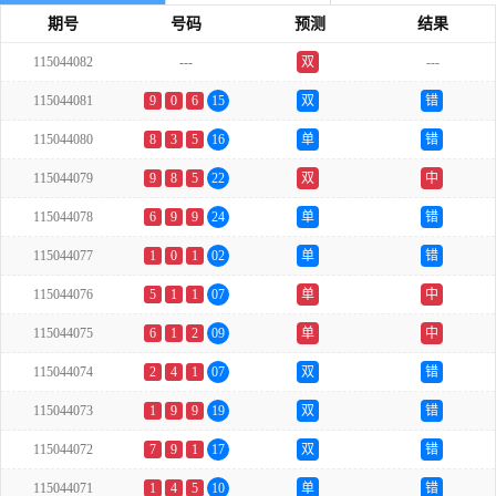
期号
号码
预测
结果
115044082
---
双
---
115044081
9
0
6
15
双
错
115044080
8
3
5
16
单
错
115044079
9
8
5
22
双
中
115044078
6
9
9
24
单
错
115044077
1
0
1
02
单
错
115044076
5
1
1
07
单
中
115044075
6
1
2
09
单
中
115044074
2
4
1
07
双
错
115044073
1
9
9
19
双
错
115044072
7
9
1
17
双
错
115044071
1
4
5
10
单
错