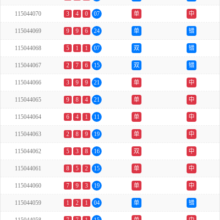
115044070
3
4
0
07
单
中
115044069
9
9
6
24
单
错
115044068
5
1
1
07
双
错
115044067
2
7
6
15
双
错
115044066
3
9
9
21
单
中
115044065
9
8
4
21
单
中
115044064
6
4
1
11
单
中
115044063
2
8
9
19
单
中
115044062
5
3
8
16
双
中
115044061
8
5
2
15
单
中
115044060
7
9
3
19
单
中
115044059
1
2
1
04
单
错