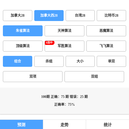
加拿大28
加拿大西28
台湾28
比特币28
朱雀算法
天神算法
恶魔算法
顶级算法
军胜算法
飞飞算法
组合
杀组
大小
单双
双项
双组
100期 正确：75 期 错误：25 期
正确率：75%
预测
走势
统计