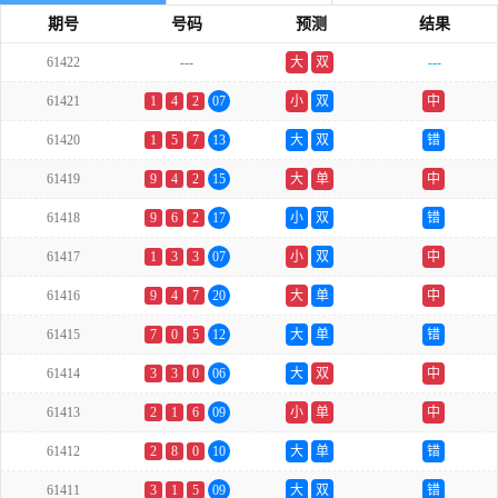
期号
号码
预测
结果
61422
---
大
双
---
61421
1
4
2
07
小
双
中
61420
1
5
7
13
大
双
错
61419
9
4
2
15
大
单
中
61418
9
6
2
17
小
双
错
61417
1
3
3
07
小
双
中
61416
9
4
7
20
大
单
中
61415
7
0
5
12
大
单
错
61414
3
3
0
06
大
双
中
61413
2
1
6
09
小
单
中
61412
2
8
0
10
大
单
错
61411
3
1
5
09
大
双
错