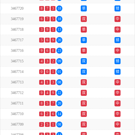
3467720
8
7
3
18
单
错
3467719
6
7
5
18
双
中
3467718
3
9
1
13
单
中
3467717
5
6
9
20
单
错
3467716
9
6
8
23
单
中
3467715
4
3
2
09
双
错
3467714
0
0
1
01
双
错
3467713
4
1
3
08
双
中
3467712
9
4
9
22
双
中
3467711
8
5
7
20
双
中
3467710
6
2
6
14
双
中
3467709
2
5
1
08
双
中