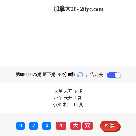
加拿大28- 28yc.com
第
08080575
期 距下期:
00
分
30
秒
广告开关：
大单
未开:
6
期
小单
未开:
1
期
小双
未开:
13
期
9
7
4
20
大
双
咪牌
+
+
=
-