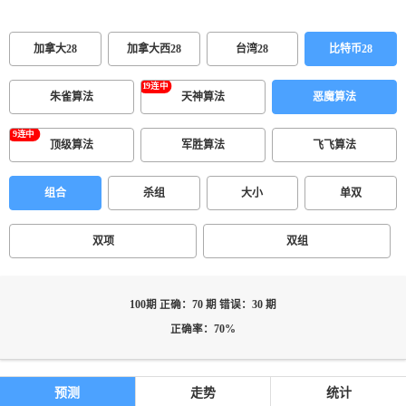
加拿大28
加拿大西28
台湾28
比特币28
朱雀算法
天神算法
恶魔算法
顶级算法
军胜算法
飞飞算法
组合
杀组
大小
单双
双项
双组
100期 正确：70 期 错误：30 期
正确率：70%
预测
走势
统计