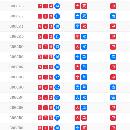
08080513
2
8
4
14
大
双
中
08080512
1
1
9
11
大
双
错
08080511
6
9
3
18
小
双
中
08080510
5
4
2
11
小
双
中
08080509
9
0
6
15
大
双
中
08080508
3
8
5
16
小
单
错
08080507
9
2
5
16
大
单
中
08080506
0
6
6
12
小
单
中
08080505
0
2
0
02
大
单
错
08080504
5
0
2
07
大
双
错
08080503
1
4
9
14
大
单
中
08080502
8
6
3
17
大
单
中
08080501
8
1
7
16
小
双
中